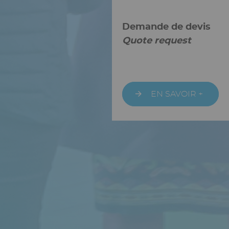
Titre
Demande de devis
Quote request
URL
EN SAVOIR +