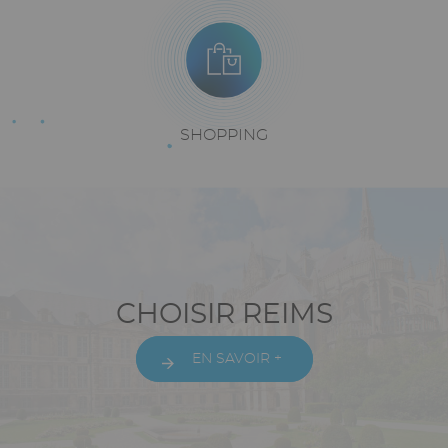
Texte
SHOPPING
riche
Paragraphes
Texte
CHOISIR REIMS
riche
EN SAVOIR +