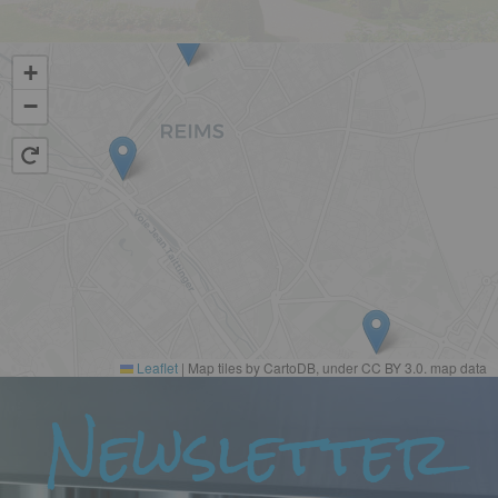
Vue
+
−
Leaflet
|
Map tiles by CartoDB, under CC BY 3.0. map data
Paragraphes
Newsletter
Texte
riche