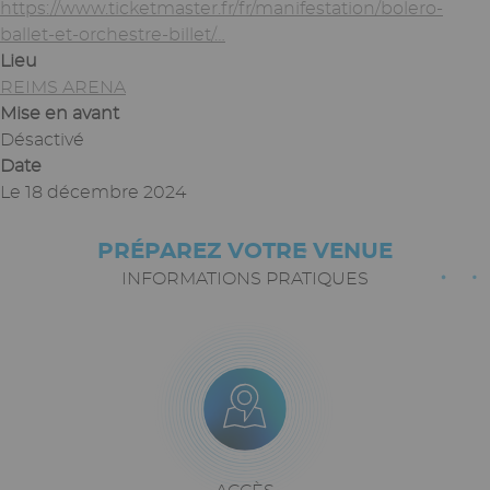
https://www.ticketmaster.fr/fr/manifestation/bolero-
ballet-et-orchestre-billet/…
Lieu
REIMS ARENA
Mise en avant
Désactivé
Date
Le
18 décembre 2024
PRÉPAREZ VOTRE VENUE
Paragraphes
Texte
riche
INFORMATIONS PRATIQUES
Icône
Image
Bloc
icône
+
texte