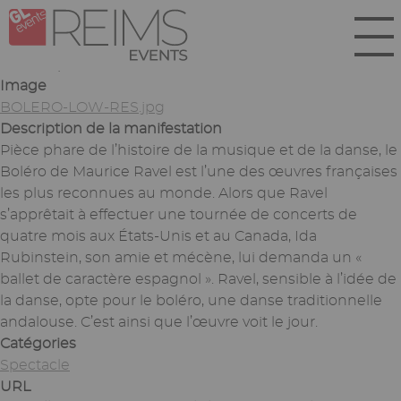
Aller
Panneau de gestion des cookies
au
contenu
Soumis par
lbiez
le
Jeu 19/09/2024 - 11:58
principal
Image
BOLERO-LOW-RES.jpg
Description de la manifestation
Pièce phare de l’histoire de la musique et de la danse, le
Boléro de Maurice Ravel est l’une des œuvres françaises
les plus reconnues au monde. Alors que Ravel
s’apprêtait à effectuer une tournée de concerts de
quatre mois aux États-Unis et au Canada, Ida
Rubinstein, son amie et mécène, lui demanda un «
ballet de caractère espagnol ». Ravel, sensible à l’idée de
la danse, opte pour le boléro, une danse traditionnelle
andalouse. C’est ainsi que l’œuvre voit le jour.
Catégories
Spectacle
URL