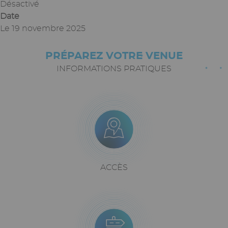
Désactivé
Date
Le
19 novembre 2025
PRÉPAREZ VOTRE VENUE
Paragraphes
Texte
riche
INFORMATIONS PRATIQUES
Icône
Image
Bloc
icône
+
texte
Texte
ACCÈS
riche
Icône
Image