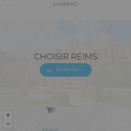
Texte
SHOPPING
riche
Paragraphes
Texte
CHOISIR REIMS
riche
EN SAVOIR +
Vue
+
−