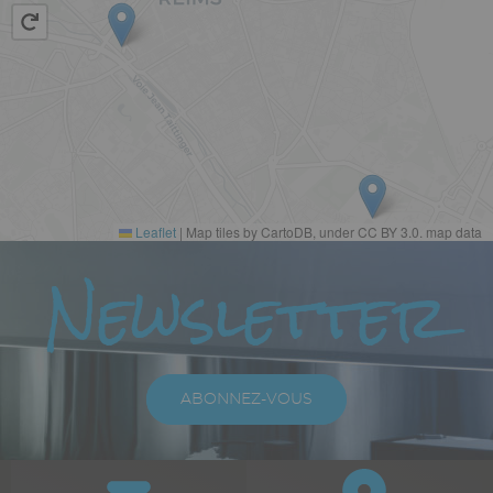
Leaflet
|
Map tiles by CartoDB, under CC BY 3.0. map data
Paragraphes
Newsletter
Texte
riche
ABONNEZ-VOUS
Paragraphes
Bloc
Icône
Image
Icône
Image