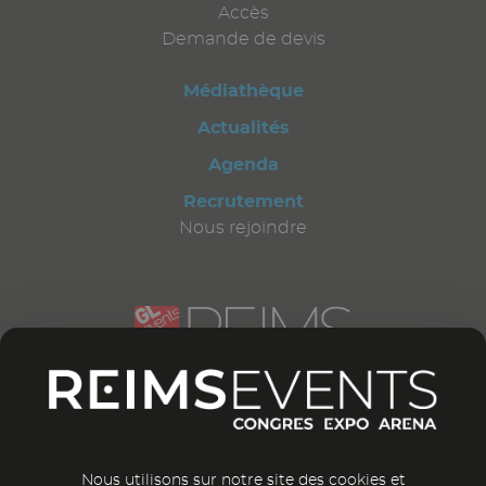
Accès
Demande de devis
Médiathèque
Actualités
Agenda
Recrutement
Nous rejoindre
CONTACTEZ-NOUS
12 bd Général Leclerc
51 100 Reims
France
Nous utilisons sur notre site des cookies et