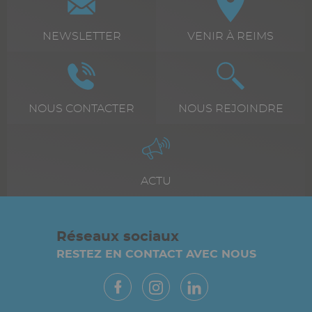
icône
+
Texte
NEWSLETTER
Texte
VENIR À REIMS
texte
riche
riche
Icône
Image
Icône
Image
Texte
NOUS CONTACTER
Texte
NOUS REJOINDRE
riche
riche
Icône
Image
Texte
ACTU
riche
Réseaux sociaux
RESTEZ EN CONTACT AVEC NOUS
Paragraphes
Vue