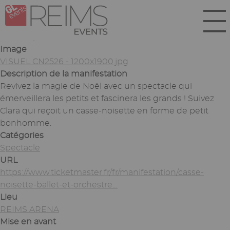
Aller
Panneau de gestion des cookies
au
contenu
Soumis par
lbiez
le
Jeu 22/05/2025 - 12:07
principal
Image
VISUEL CN2526 - 1200x1900.jpg
Description de la manifestation
Revivez la magie de Noël avec un spectacle qui
émerveillera les petits et fascinera les grands ! Suivez
Clara qui reçoit un casse-noisette en forme de petit
bonhomme.
Catégories
Spectacle
URL
https://www.ticketmaster.fr/fr/manifestation/casse-
noisette-ballet-et-orchestre…
Lieu
REIMS ARENA
Mise en avant