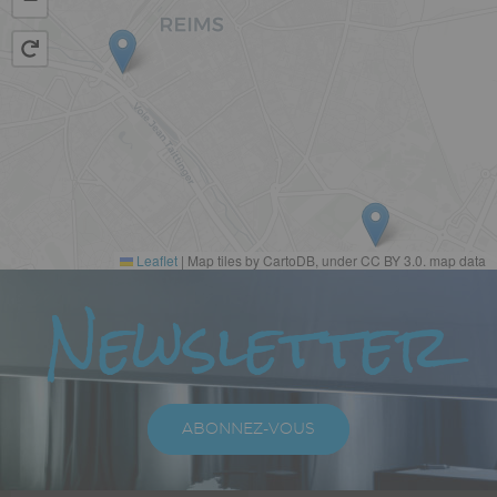
Leaflet
|
Map tiles by CartoDB, under CC BY 3.0. map data
Paragraphes
Newsletter
Texte
riche
ABONNEZ-VOUS