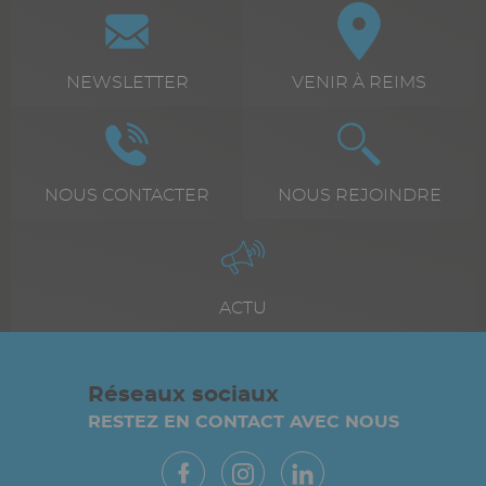
Paragraphes
Bloc
Icône
Image
Icône
Image
icône
+
Texte
NEWSLETTER
Texte
VENIR À REIMS
texte
riche
riche
Icône
Image
Icône
Image
Texte
NOUS CONTACTER
Texte
NOUS REJOINDRE
riche
riche
Icône
Image
Texte
ACTU
riche
Réseaux sociaux
RESTEZ EN CONTACT AVEC NOUS
Paragraphes
Vue