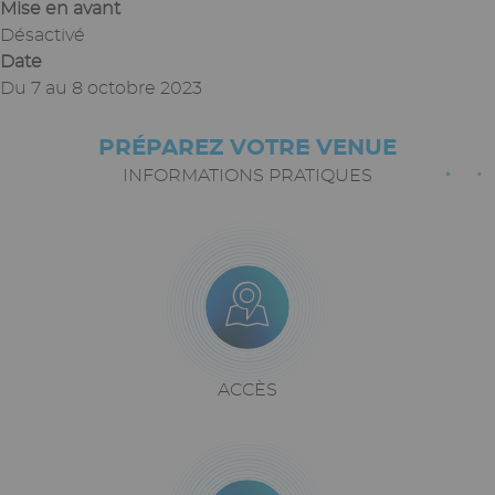
Mise en avant
Désactivé
Date
Du
7
au
8 octobre 2023
PRÉPAREZ VOTRE VENUE
Paragraphes
Texte
riche
INFORMATIONS PRATIQUES
Icône
Image
Bloc
icône
+
texte
Texte
ACCÈS
riche
Icône
Image