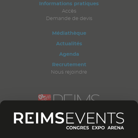
Informations pratiques
Accès
Demande de devis
Médiathèque
Actualités
Agenda
Recrutement
Nous rejoindre
CONTACTEZ-NOUS
12 bd Général Leclerc
51 100 Reims