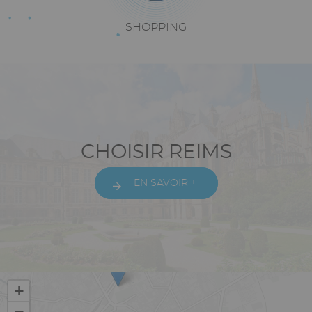
Texte
SHOPPING
riche
Paragraphes
Texte
CHOISIR REIMS
riche
EN SAVOIR +
Vue
+
−