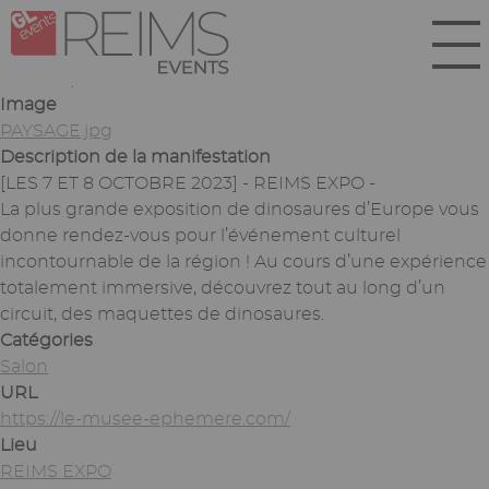
Aller
Panneau de gestion des cookies
au
contenu
Soumis par
webmaster
le
mar 03/10/2023 - 16:34
principal
Image
PAYSAGE.jpg
Description de la manifestation
[LES 7 ET 8 OCTOBRE 2023] - REIMS EXPO -
La plus grande exposition de dinosaures d’Europe vous
donne rendez-vous pour l’événement culturel
incontournable de la région ! Au cours d’une expérience
totalement immersive, découvrez tout au long d’un
circuit, des maquettes de dinosaures.
Catégories
Salon
URL
https://le-musee-ephemere.com/
Lieu
REIMS EXPO