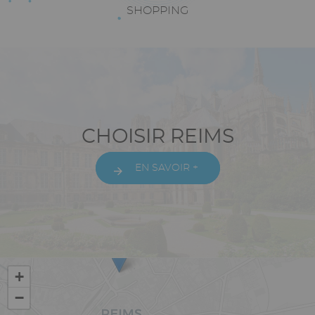
Texte
SHOPPING
riche
Paragraphes
Texte
CHOISIR REIMS
riche
EN SAVOIR +
Vue
+
−