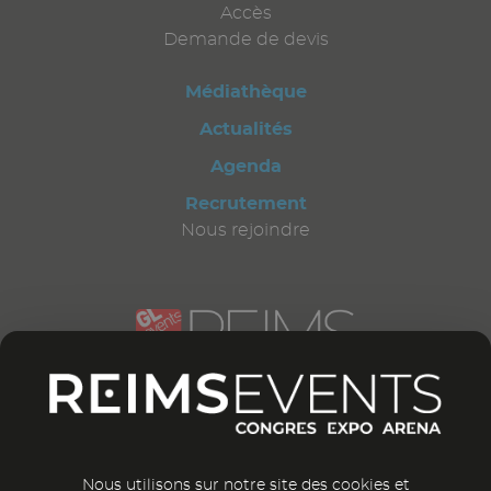
Accès
Demande de devis
Médiathèque
Actualités
Agenda
Recrutement
Nous rejoindre
CONTACTEZ-NOUS
12 bd Général Leclerc
51 100 Reims
France
Nous utilisons sur notre site des cookies et