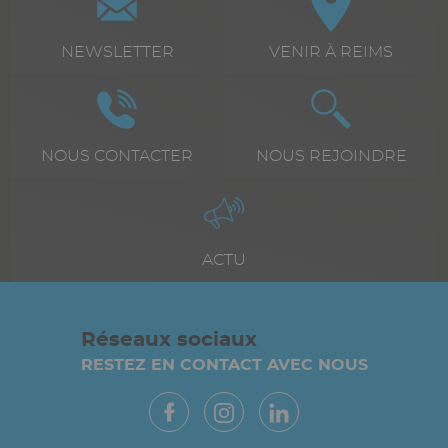
icône
+
Texte
NEWSLETTER
Texte
VENIR À REIMS
texte
riche
riche
Icône
Image
Icône
Image
Texte
NOUS CONTACTER
Texte
NOUS REJOINDRE
riche
riche
Icône
Image
Texte
ACTU
riche
Réseaux sociaux
RESTEZ EN CONTACT AVEC NOUS
Paragraphes
Vue