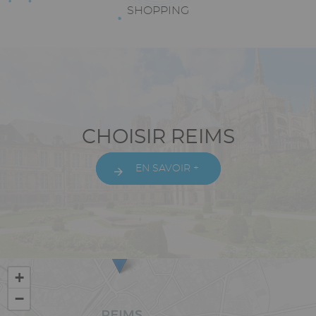
Texte
SHOPPING
riche
Paragraphes
Texte
CHOISIR REIMS
riche
EN SAVOIR +
Vue
+
−