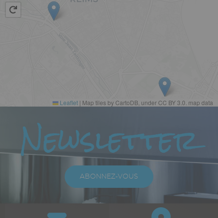
Leaflet
|
Map tiles by CartoDB, under CC BY 3.0. map data
Paragraphes
Newsletter
Texte
riche
ABONNEZ-VOUS
Paragraphes
Bloc
Icône
Image
Icône
Image