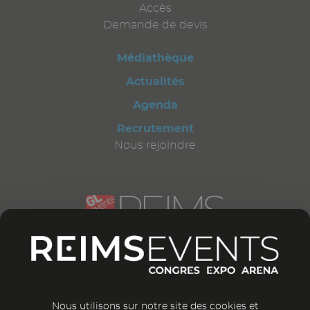
Accès
Demande de devis
Médiathèque
Actualités
Agenda
Recrutement
Nous rejoindre
CONTACTEZ-NOUS
12 bd Général Leclerc
51 100 Reims
France
Nous utilisons sur notre site des cookies et