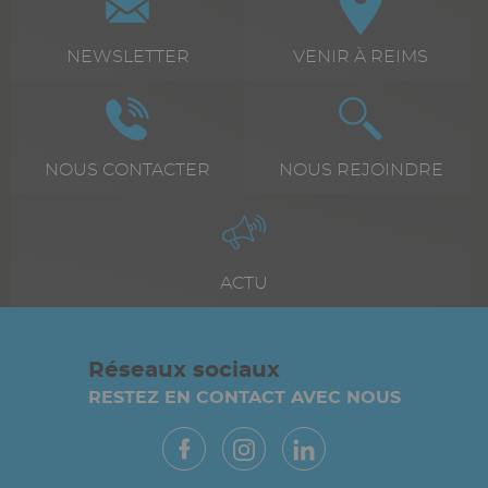
icône
+
Texte
NEWSLETTER
Texte
VENIR À REIMS
texte
riche
riche
Icône
Image
Icône
Image
Texte
NOUS CONTACTER
Texte
NOUS REJOINDRE
riche
riche
Icône
Image
Texte
ACTU
riche
Réseaux sociaux
RESTEZ EN CONTACT AVEC NOUS
Paragraphes
Vue