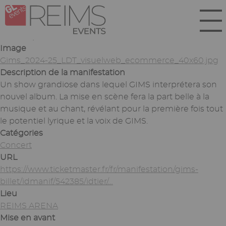
Aller
Panneau de gestion des cookies
au
contenu
Soumis par
lbiez
le
mar 10/12/2024 - 16:40
principal
Image
Gims_2024-25_LDT_visuelweb_ecommerce_40x60.jpg
Description de la manifestation
Un show grandiose dans lequel GIMS interprétera son
nouvel album. La mise en scène fera la part belle à la
musique et au chant, révélant pour la première fois tout
le potentiel lyrique et la voix de GIMS.
Catégories
Concert
URL
https://www.ticketmaster.fr/fr/manifestation/gims-
billet/idmanif/542385/idtier/…
Lieu
REIMS ARENA
Mise en avant