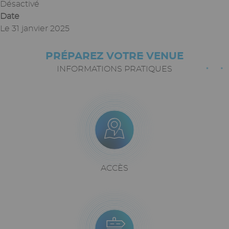
Désactivé
Date
Le
31 janvier 2025
PRÉPAREZ VOTRE VENUE
Paragraphes
Texte
riche
INFORMATIONS PRATIQUES
Icône
Image
Bloc
icône
+
texte
Texte
ACCÈS
riche
Icône
Image