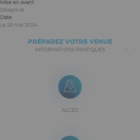
Mise en avant
Désactivé
Date
Le
25 mai 2024
PRÉPAREZ VOTRE VENUE
Paragraphes
Texte
riche
INFORMATIONS PRATIQUES
Icône
Image
Bloc
icône
+
texte
Texte
ACCÈS
riche
Icône
Image