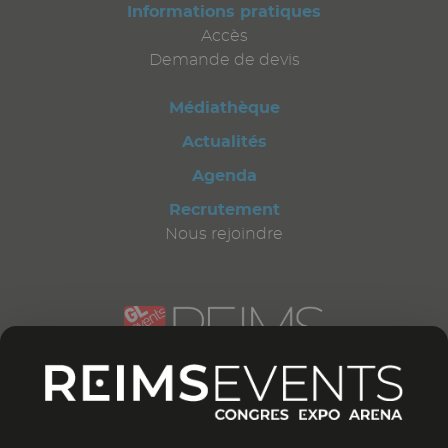
Informations pratiques
Accès
Demande de devis
Médiathèque
Actualités
Agenda
Recrutement
Nous rejoindre
CONTACTEZ-NOUS
12 bd Général Leclerc
51 100 Reims