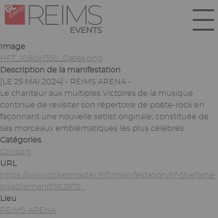
Aller
Panneau de gestion des cookies
au
contenu
Soumis par
webmaster
le
mar 12/09/2023 - 11:02
principal
Image
HFT_1080x1350_Dates.png
Description de la manifestation
[LE 25 MAI 2024] - REIMS ARENA -
Le chanteur aux multiples Victoires de la musique
continue de revisiter son répertoire de poète-rock en
façonnant une nouvelle setlist originale, constituée de
ses morceaux emblématiques les plus célèbres.
Catégories
Concert
URL
https://www.ticketmaster.fr/fr/manifestation/hf-thiefaine-
billet/idmanif/563975…
Lieu
REIMS ARENA