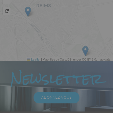
Leaflet
|
Map tiles by CartoDB, under CC BY 3.0. map data
Paragraphes
Newsletter
Texte
riche
ABONNEZ-VOUS