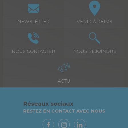
Paragraphes
Bloc
Icône
Image
Icône
Image
icône
+
Texte
NEWSLETTER
Texte
VENIR À REIMS
texte
riche
riche
Icône
Image
Icône
Image
Texte
NOUS CONTACTER
Texte
NOUS REJOINDRE
riche
riche
Icône
Image
Texte
ACTU
riche
Réseaux sociaux
RESTEZ EN CONTACT AVEC NOUS
Paragraphes
Vue