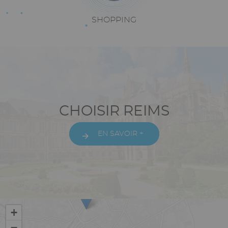
Texte
SHOPPING
riche
Paragraphes
Texte
CHOISIR REIMS
riche
EN SAVOIR +
Vue
+
−