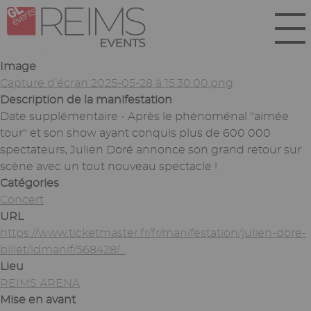
Aller
Panneau de gestion des cookies
au
contenu
Soumis par
lbiez
le
mer 28/05/2025 - 15:28
principal
Image
Capture d’écran 2025-05-28 à 15.30.00.png
Description de la manifestation
Date supplémentaire - Après le phénoménal "aimée
tour" et son show ayant conquis plus de 600 000
spectateurs, Julien Doré annonce son grand retour sur
scène avec un tout nouveau spectacle !
Catégories
Concert
URL
https://www.ticketmaster.fr/fr/manifestation/julien-dore-
billet/idmanif/568428/…
Lieu
REIMS ARENA
Mise en avant