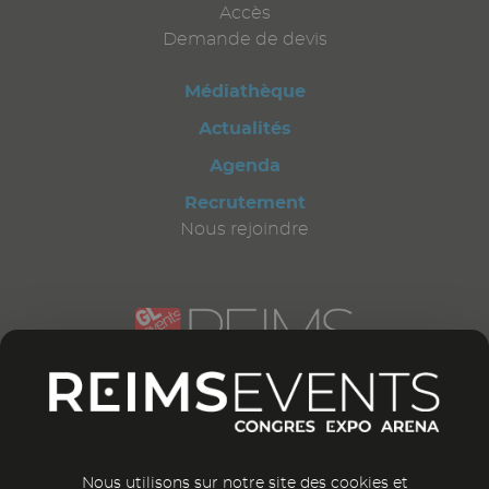
Accès
Demande de devis
Médiathèque
Actualités
Agenda
Recrutement
Nous rejoindre
CONTACTEZ-NOUS
12 bd Général Leclerc
51 100 Reims
France
Nous utilisons sur notre site des cookies et