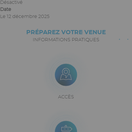
Désactivé
Date
Le
12 décembre 2025
PRÉPAREZ VOTRE VENUE
Paragraphes
Texte
riche
INFORMATIONS PRATIQUES
Icône
Image
Bloc
icône
+
texte
Texte
ACCÈS
riche
Icône
Image