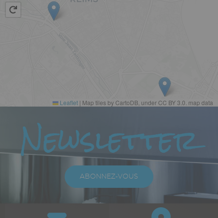
Leaflet
|
Map tiles by CartoDB, under CC BY 3.0. map data
Paragraphes
Newsletter
Texte
riche
ABONNEZ-VOUS
Paragraphes
Bloc
Icône
Image
Icône
Image