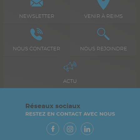
icône
+
Texte
NEWSLETTER
Texte
VENIR À REIMS
texte
riche
riche
Icône
Image
Icône
Image
Texte
NOUS CONTACTER
Texte
NOUS REJOINDRE
riche
riche
Icône
Image
Texte
ACTU
riche
Réseaux sociaux
RESTEZ EN CONTACT AVEC NOUS
Paragraphes
Vue