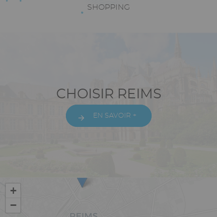
Texte
SHOPPING
riche
Paragraphes
Texte
CHOISIR REIMS
riche
EN SAVOIR +
Vue
+
−