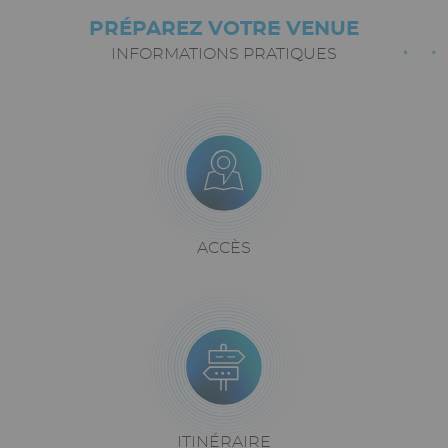
PRÉPAREZ VOTRE VENUE
Paragraphes
Texte
riche
INFORMATIONS PRATIQUES
Icône
Image
Bloc
icône
+
texte
Texte
ACCÈS
riche
Icône
Image
Texte
ITINÉRAIRE