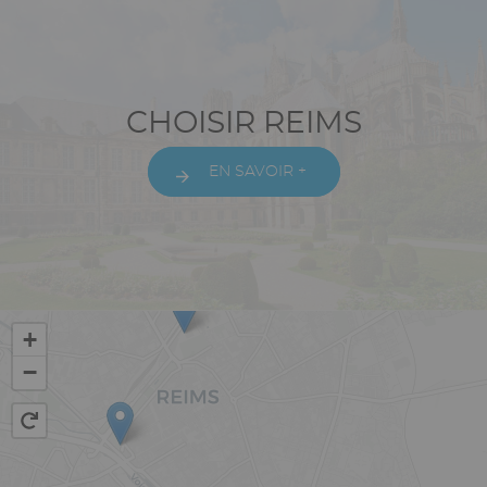
Texte
CHOISIR REIMS
riche
EN SAVOIR +
Vue
+
−