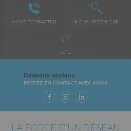
Icône
Image
Icône
Image
Texte
NOUS CONTACTER
Texte
NOUS REJOINDRE
riche
riche
Icône
Image
Texte
ACTU
riche
Réseaux sociaux
RESTEZ EN CONTACT AVEC NOUS
Paragraphes
Vue
LA FORCE D'UN RÉSEAU