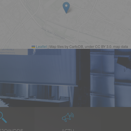
Leaflet
|
Map tiles by CartoDB, under CC BY 3.0. map data
Icône
Image