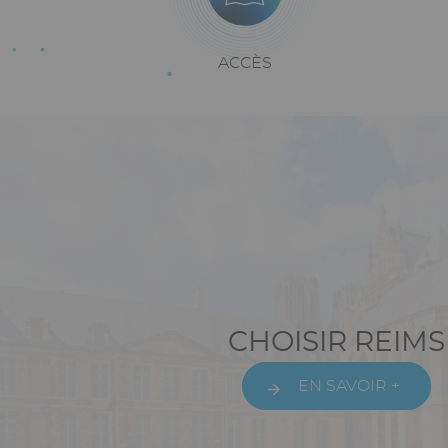
Texte
ACCÈS
Texte
riche
riche
Paragraphes
Texte
CHOISIR REIMS
riche
EN SAVOIR +