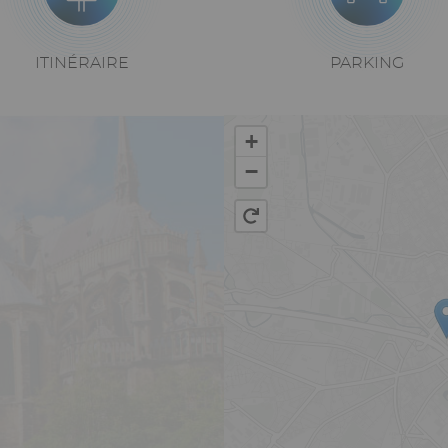
ITINÉRAIRE
Texte
PARKING
riche
Vue
+
−