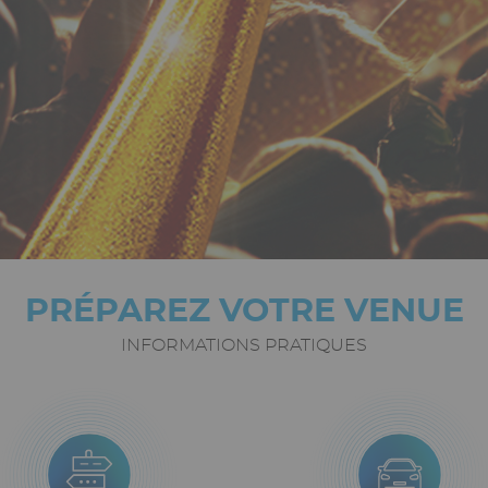
PRÉPAREZ VOTRE VENUE
INFORMATIONS PRATIQUES
ône
mage
Icône
Image