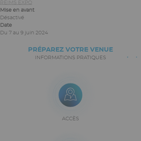
REIMS EXPO
Mise en avant
Désactivé
Date
Du
7
au
9 juin 2024
PRÉPAREZ VOTRE VENUE
Paragraphes
Texte
riche
INFORMATIONS PRATIQUES
Icône
Image
Bloc
icône
+
texte
Texte
ACCÈS
riche
Icône
Image