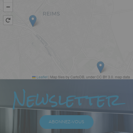
−
Leaflet
|
Map tiles by CartoDB, under CC BY 3.0. map data
Paragraphes
Newsletter
Texte
riche
ABONNEZ-VOUS