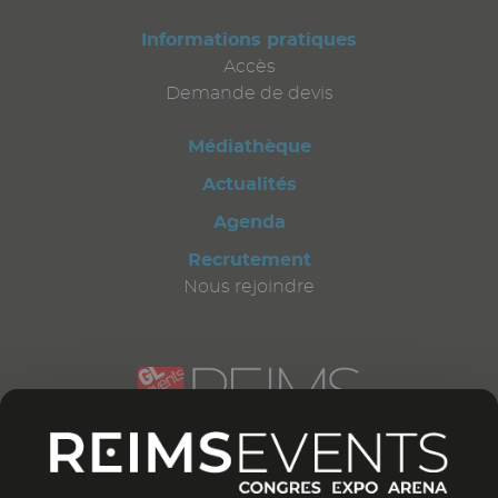
Informations pratiques
Accès
Demande de devis
Médiathèque
Actualités
Agenda
Recrutement
Nous rejoindre
CONTACTEZ-NOUS
12 bd Général Leclerc