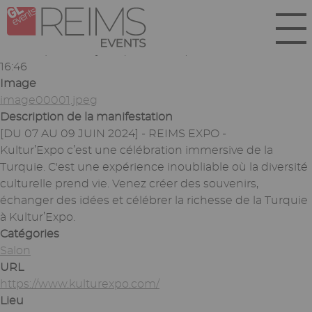
Aller
Panneau de gestion des cookies
au
contenu
Soumis par
Anonyme (non vérifié)
le
mar 04/06/2024 -
principal
16:46
Image
image00001.jpeg
Description de la manifestation
[DU 07 AU 09 JUIN 2024] - REIMS EXPO -
Kultur’Expo c’est une célébration immersive de la
Turquie. C'est une expérience inoubliable où la diversité
culturelle prend vie. Venez créer des souvenirs,
échanger des idées et célébrer la richesse de la Turquie
à Kultur’Expo.
Catégories
Salon
URL
https://www.kulturexpo.com/
Lieu