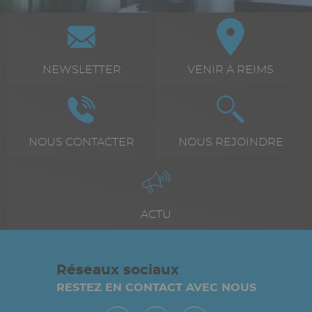
Paragraphes
Bloc
Icône
Image
Icône
Image
icône
+
Texte
NEWSLETTER
Texte
VENIR À REIMS
texte
riche
riche
Icône
Image
Icône
Image
Texte
NOUS CONTACTER
Texte
NOUS REJOINDRE
riche
riche
Icône
Image
Texte
ACTU
riche
Réseaux sociaux
RESTEZ EN CONTACT AVEC NOUS
Paragraphes
Vue