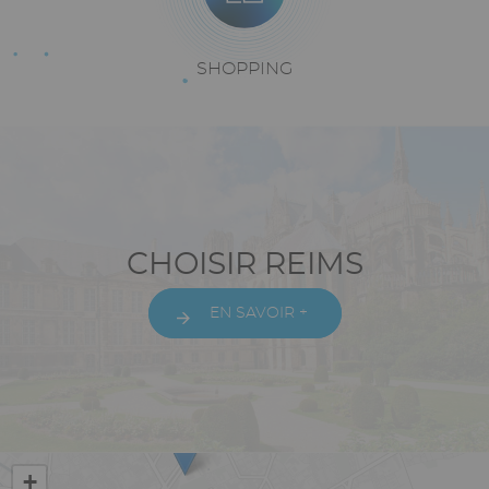
Texte
SHOPPING
riche
Paragraphes
Texte
CHOISIR REIMS
riche
EN SAVOIR +
Vue
+