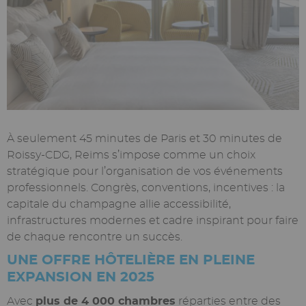
Texte
À seulement 45 minutes de Paris et 30 minutes de
riche
Roissy-CDG, Reims s’impose comme un choix
stratégique pour l’organisation de vos événements
professionnels. Congrès, conventions, incentives : la
capitale du champagne allie accessibilité,
infrastructures modernes et cadre inspirant pour faire
de chaque rencontre un succès.
UNE OFFRE HÔTELIÈRE EN PLEINE
EXPANSION EN 2025
Avec
plus de 4 000 chambres
réparties entre des