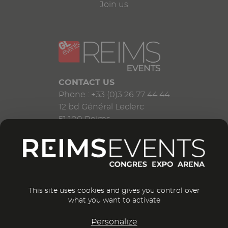
Join us
CONTACT US
Phone : +33 (0)3 26 77 44 44
12 bd Général Leclerc
51 100 Reims
France
CONTACT US
This site uses cookies and gives you control over
what you want to activate
Personalize
-
-
-
LEGAL NOTICE
CGU
PRIVACY POLICY
VISIT THE GL