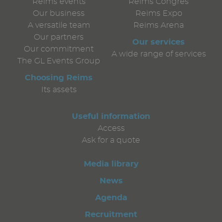
Reims events
Reims Congrès
Our business
Reims Expo
A versatile team
Reims Arena
Our partners
Our services
Our commitment
A wide range of services
The GL Events Group
Choosing Reims
Its assets
Useful information
Access
Ask for a quote
Media library
News
Agenda
Recruitment