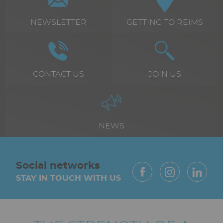
+
Texte
NEWSLETTER
Texte
GETTING TO REIMS
texte
riche
riche
Icône
Image
Icône
Image
Texte
CONTACT US
Texte
JOIN US
riche
riche
Icône
Image
Texte
NEWS
riche
Paragraphes
Vue
Social networks
STAY IN TOUCH WITH US